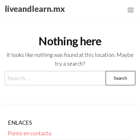
Skip
liveandlearn.mx
to
the
content
Nothing here
It looks like nothing was found at this location. Maybe
try a search?
Search
for:
ENLACES
Ponte en contacto