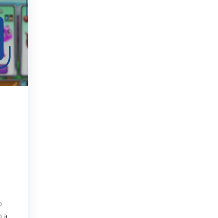
o
o a