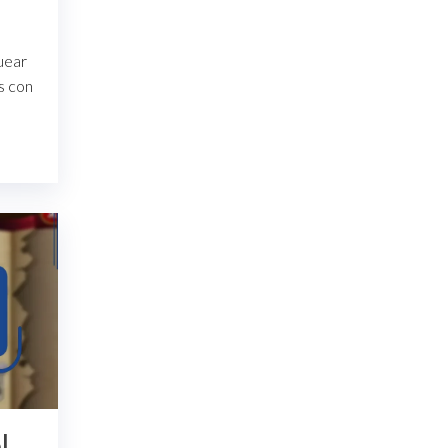
uear
s con
l