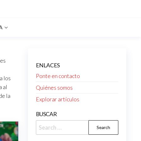
A
nes
ENLACES
Ponte en contacto
a los
a al
Quiénes somos
de la
Explorar artículos
BUSCAR
Search
for: