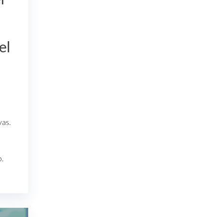
el
vas.
.