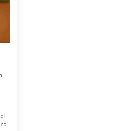
n
 el
 no