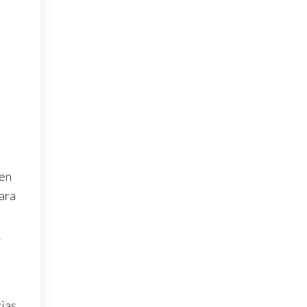
 en
ara
y
ias,