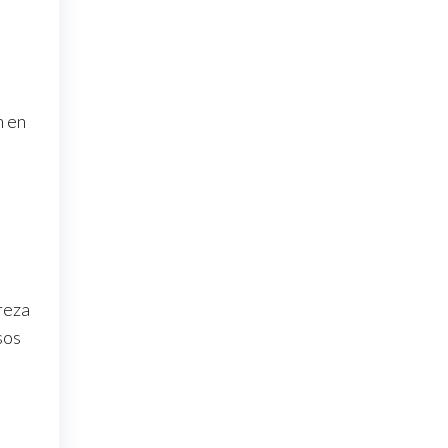
n en
reza
sos