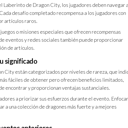
del Laberinto de Dragon City, los jugadores deben navegar 
s. Cada desafío completado recompensa a los jugadores con
 artículos raros.
-juegos o misiones especiales que ofrecen recompensas
s de eventos y redes sociales también puede proporcionar
ión de artículos.
su significado
on City están categorizados por niveles de rareza, que indi
 más fáciles de obtener pero ofrecen beneficios limitados,
s de encontrar y proporcionan ventajas sustanciales.
adores a priorizar sus esfuerzos durante el evento. Enfoca
evar a una colección de dragones más fuerte y a mejores
ventos anteriores