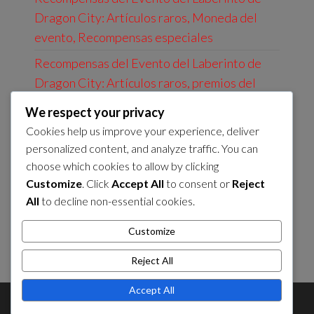
Dragon City: Artículos raros, Moneda del
evento, Recompensas especiales
Recompensas del Evento del Laberinto de
Dragon City: Artículos raros, premios del
evento, dragones únicos
We respect your privacy
Recompensas del Pase de Temporada de
Cookies help us improve your experience, deliver
Dragon City: recursos coleccionables,
personalized content, and analyze traffic. You can
choose which cookies to allow by clicking
dragones premium, artículos especiales
Customize
. Click
Accept All
to consent or
Reject
Recompensas del Evento de Laberinto de
All
to decline non-essential cookies.
Dragon City: Moneda del evento,
Recompensas exclusivas, Dragones
Customize
coleccionables
Reject All
Accept All
Theme by
EnvoThemes