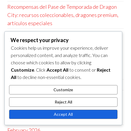
Recompensas del Pase de Temporada de Dragon
City: recursos coleccionables, dragones premium,
artículos especiales
Recompensas del Evento de Laberinto de Dragon
We respect your privacy
City: Moneda del evento, Recompensas exclusivas,
Cookies help us improve your experience, deliver
Dragones coleccionables
personalized content, and analyze traffic. You can
choose which cookies to allow by clicking
CATEGORÍAS
Customize
. Click
Accept All
to consent or
Reject
Beneficios del Pase de Temporada en Dragon City
All
to decline non-essential cookies.
Premios del Evento Laberinto en Dragon City
Customize
Regalos Diarios en Dragon City
Reject All
ARCHIVO
Accept All
March 2026
February 2026