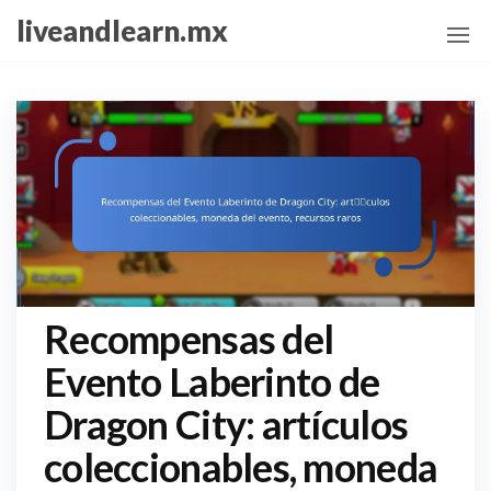
Skip
liveandlearn.mx
to
the
content
Recompensas del
Evento Laberinto de
Dragon City: artículos
coleccionables, moneda