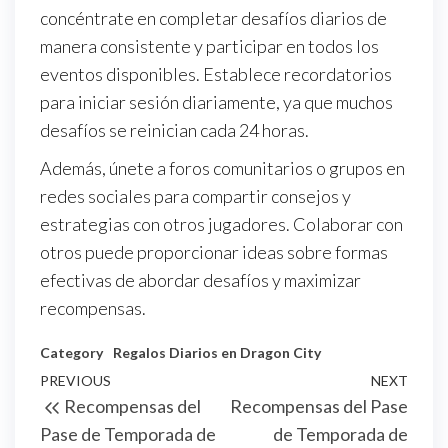
concéntrate en completar desafíos diarios de
manera consistente y participar en todos los
eventos disponibles. Establece recordatorios
para iniciar sesión diariamente, ya que muchos
desafíos se reinician cada 24 horas.
Además, únete a foros comunitarios o grupos en
redes sociales para compartir consejos y
estrategias con otros jugadores. Colaborar con
otros puede proporcionar ideas sobre formas
efectivas de abordar desafíos y maximizar
recompensas.
Category
Regalos Diarios en Dragon City
Post
Previous
PREVIOUS
NEXT
Next
Recompensas del
Recompensas del Pase
navigation
Post
Post
Pase de Temporada de
de Temporada de