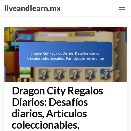
Skip
liveandlearn.mx
to
the
content
Dragon City Regalos
Diarios: Desafíos
diarios, Artículos
coleccionables,