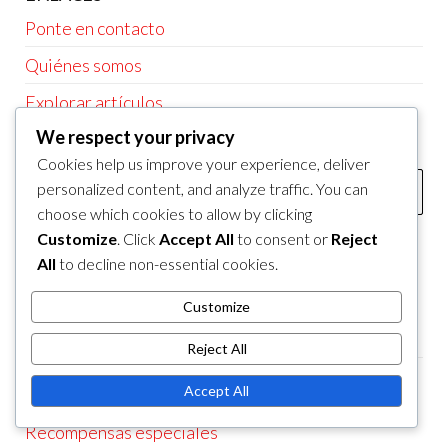
Ponte en contacto
Quiénes somos
Explorar artículos
We respect your privacy
BUSCAR
Cookies help us improve your experience, deliver
Search
personalized content, and analyze traffic. You can
for:
choose which cookies to allow by clicking
Customize
. Click
Accept All
to consent or
Reject
PUBLICACIONES RECIENTES
All
to decline non-essential cookies.
Recompensas del Evento del Laberinto de Dragon
Customize
City: Dragones exclusivos, moneda del evento,
artículos especiales
Reject All
Recompensas del Evento del Laberinto de Dragon
Accept All
City: Artículos raros, Moneda del evento,
Recompensas especiales