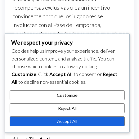
recompensas exclusivas crea un incentivo
convincente para que los jugadores se
involucren con el Pase de Temporada,
impulsando tanto el interés como la inversión en
el juego.
We respect your privacy
Cookies help us improve your experience, deliver
Category
Beneficios del Pase de Temporada en
personalized content, and analyze traffic. You can
Dragon City
choose which cookies to allow by clicking
Post
Previous
PREVIOUS
NEXT
Next
Customize
. Click
Accept All
to consent or
Reject
Dragon City
Dragon City Regalos
All
to decline non-essential cookies.
navigation
Post
Post
Regalos Diarios: Bonos
Diarios: Recompensas
Customize
diarios, recompensas
diarias, Ofertas por
de eventos, paquetes
tiempo limitado,
Reject All
de recursos
Eventos comunitarios
Accept All