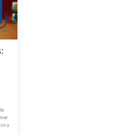
:
 de
amar
cos y