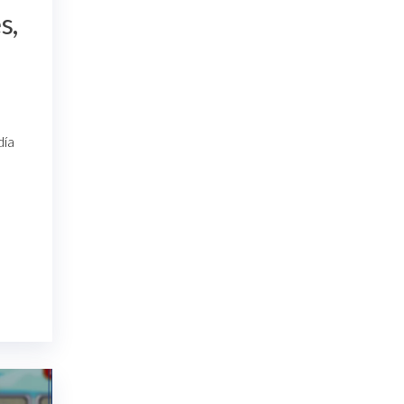
s,
día