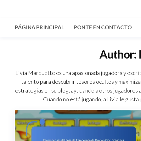
Skip
to
the
PÁGINA PRINCIPAL
PONTE EN CONTACTO
content
Author:
Livia Marquette es una apasionada jugadora y escri
talento para descubrir tesoros ocultos y maximiz
estrategias en su blog, ayudando a otros jugadores a
Cuando no está jugando, a Livia le gusta 