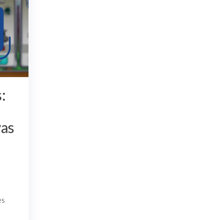
:
vas
es