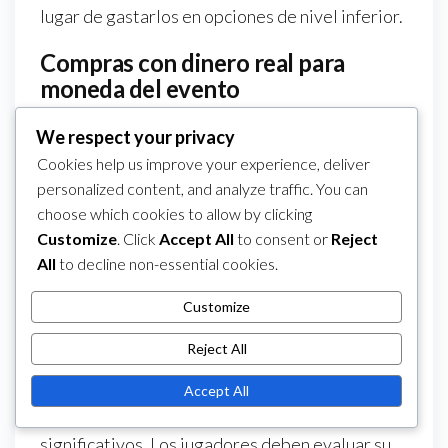
lugar de gastarlos en opciones de nivel inferior.
Compras con dinero real para
moneda del evento
Los jugadores tienen la opción de comprar
We respect your privacy
moneda del evento usando dinero real, lo que
Cookies help us improve your experience, deliver
puede acelerar el desbloqueo de premios
personalized content, and analyze traffic. You can
especiales. Esta moneda a menudo puede ser
choose which cookies to allow by clicking
adquirida a través de varios paquetes que
Customize
. Click
Accept All
to consent or
Reject
All
to decline non-essential cookies.
ofrecen diferentes cantidades a diferentes
precios.
Customize
Típicamente, estos paquetes pueden variar
Reject All
desde unos pocos dólares por una pequeña
cantidad de moneda del evento hasta paquetes
Accept All
de mayor precio que proporcionan aumentos
significativos. Los jugadores deben evaluar su