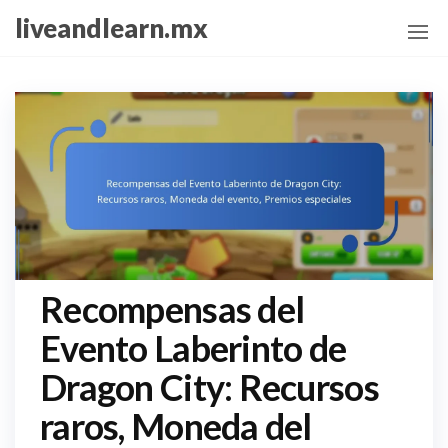
Skip
liveandlearn.mx
to
the
content
Recompensas del
Evento Laberinto de
Dragon City: Recursos
raros, Moneda del